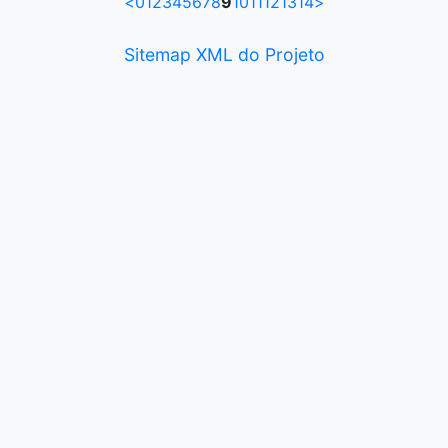
<
0
1
2
3
4
5
6
7
8
9
10
11
12
13
14
>
Sitemap XML do Projeto