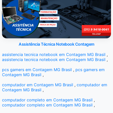
Assistência Técnica Notebook Contagem
assistencia tecnica notebook em Contagem MG Brasil
,
assistencia tecnica notebook em Contagem MG Brasil
,
pcs gamers em Contagem MG Brasil
,
pcs gamers em
Contagem MG Brasil
,
computador em Contagem MG Brasil
,
computador em
Contagem MG Brasil
,
computador completo em Contagem MG Brasil
,
computador completo em Contagem MG Brasil
,