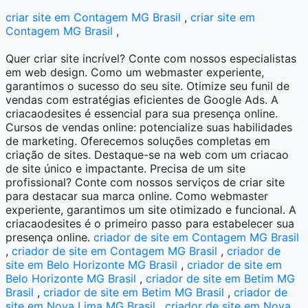
criar site em Contagem MG Brasil
,
criar site em
Contagem MG Brasil
,
Quer criar site incrível? Conte com nossos especialistas
em web design. Como um webmaster experiente,
garantimos o sucesso do seu site. Otimize seu funil de
vendas com estratégias eficientes de Google Ads. A
criacaodesites é essencial para sua presença online.
Cursos de vendas online: potencialize suas habilidades
de marketing. Oferecemos soluções completas em
criação de sites. Destaque-se na web com um criacao
de site único e impactante. Precisa de um site
profissional? Conte com nossos serviços de criar site
para destacar sua marca online. Como webmaster
experiente, garantimos um site otimizado e funcional. A
criacaodesites é o primeiro passo para estabelecer sua
presença online.
criador de site em Contagem MG Brasil
,
criador de site em Contagem MG Brasil
,
criador de
site em Belo Horizonte MG Brasil
,
criador de site em
Belo Horizonte MG Brasil
,
criador de site em Betim MG
Brasil
,
criador de site em Betim MG Brasil
,
criador de
site em Nova Lima MG Brasil
,
criador de site em Nova