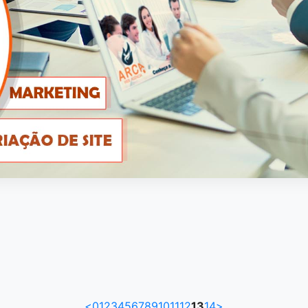
<
0
1
2
3
4
5
6
7
8
9
10
11
12
13
14
>