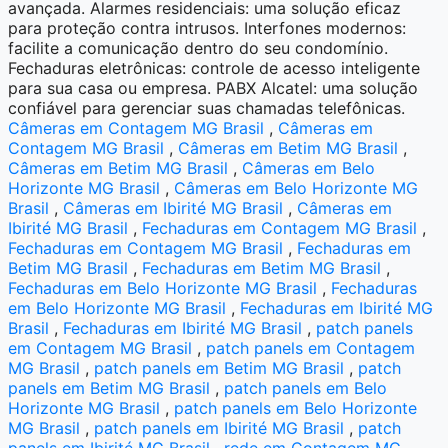
avançada. Alarmes residenciais: uma solução eficaz
para proteção contra intrusos. Interfones modernos:
facilite a comunicação dentro do seu condomínio.
Fechaduras eletrônicas: controle de acesso inteligente
para sua casa ou empresa. PABX Alcatel: uma solução
confiável para gerenciar suas chamadas telefônicas.
Câmeras em Contagem MG Brasil
,
Câmeras em
Contagem MG Brasil
,
Câmeras em Betim MG Brasil
,
Câmeras em Betim MG Brasil
,
Câmeras em Belo
Horizonte MG Brasil
,
Câmeras em Belo Horizonte MG
Brasil
,
Câmeras em Ibirité MG Brasil
,
Câmeras em
Ibirité MG Brasil
,
Fechaduras em Contagem MG Brasil
,
Fechaduras em Contagem MG Brasil
,
Fechaduras em
Betim MG Brasil
,
Fechaduras em Betim MG Brasil
,
Fechaduras em Belo Horizonte MG Brasil
,
Fechaduras
em Belo Horizonte MG Brasil
,
Fechaduras em Ibirité MG
Brasil
,
Fechaduras em Ibirité MG Brasil
,
patch panels
em Contagem MG Brasil
,
patch panels em Contagem
MG Brasil
,
patch panels em Betim MG Brasil
,
patch
panels em Betim MG Brasil
,
patch panels em Belo
Horizonte MG Brasil
,
patch panels em Belo Horizonte
MG Brasil
,
patch panels em Ibirité MG Brasil
,
patch
panels em Ibirité MG Brasil
,
rede em Contagem MG