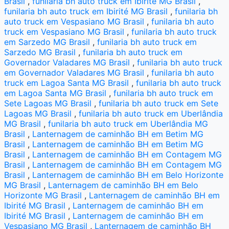
Brasil
,
funilaria bh auto truck em Ibirité MG Brasil
,
funilaria bh auto truck em Ibirité MG Brasil
,
funilaria bh
auto truck em Vespasiano MG Brasil
,
funilaria bh auto
truck em Vespasiano MG Brasil
,
funilaria bh auto truck
em Sarzedo MG Brasil
,
funilaria bh auto truck em
Sarzedo MG Brasil
,
funilaria bh auto truck em
Governador Valadares MG Brasil
,
funilaria bh auto truck
em Governador Valadares MG Brasil
,
funilaria bh auto
truck em Lagoa Santa MG Brasil
,
funilaria bh auto truck
em Lagoa Santa MG Brasil
,
funilaria bh auto truck em
Sete Lagoas MG Brasil
,
funilaria bh auto truck em Sete
Lagoas MG Brasil
,
funilaria bh auto truck em Uberlândia
MG Brasil
,
funilaria bh auto truck em Uberlândia MG
Brasil
,
Lanternagem de caminhão BH em Betim MG
Brasil
,
Lanternagem de caminhão BH em Betim MG
Brasil
,
Lanternagem de caminhão BH em Contagem MG
Brasil
,
Lanternagem de caminhão BH em Contagem MG
Brasil
,
Lanternagem de caminhão BH em Belo Horizonte
MG Brasil
,
Lanternagem de caminhão BH em Belo
Horizonte MG Brasil
,
Lanternagem de caminhão BH em
Ibirité MG Brasil
,
Lanternagem de caminhão BH em
Ibirité MG Brasil
,
Lanternagem de caminhão BH em
Vespasiano MG Brasil
,
Lanternagem de caminhão BH