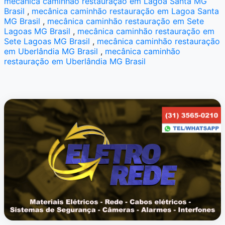
mecânica caminhão restauração em Lagoa Santa MG
Brasil
,
mecânica caminhão restauração em Lagoa Santa
MG Brasil
,
mecânica caminhão restauração em Sete
Lagoas MG Brasil
,
mecânica caminhão restauração em
Sete Lagoas MG Brasil
,
mecânica caminhão restauração
em Uberlândia MG Brasil
,
mecânica caminhão
restauração em Uberlândia MG Brasil