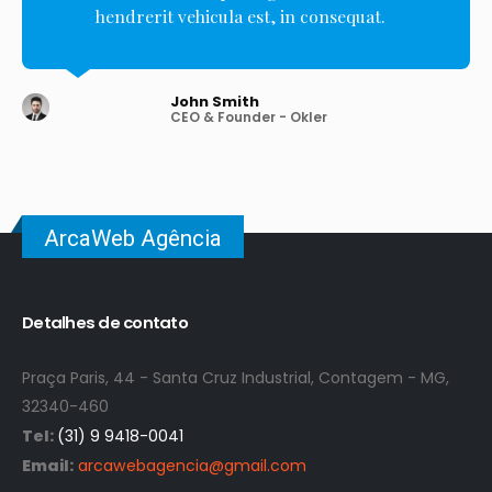
hendrerit vehicula est, in consequat.
John Smith
CEO & Founder - Okler
ArcaWeb Agência
Detalhes de contato
Praça Paris, 44 - Santa Cruz Industrial, Contagem - MG,
32340-460
Tel:
(31) 9 9418-0041
Email:
arcawebagencia@gmail.com