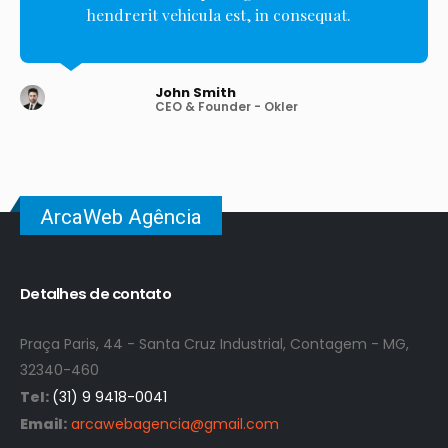
hendrerit vehicula est, in consequat.
John Smith
CEO & Founder - Okler
ArcaWeb Agência
Detalhes de contato
Praça Paris, 44 - Santa Cruz Industrial, Contagem - MG,
32340-460
Tel:
(31) 9 9418-0041
Email:
arcawebagencia@gmail.com